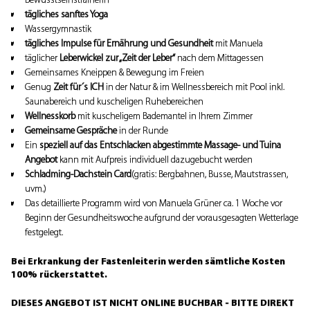
tägliches sanftes Yoga
Wassergymnastik
tägliches Impulse für Ernährung und Gesundheit
mit Manuela
täglicher
Leberwickel zur „Zeit der Leber“
nach dem Mittagessen
Gemeinsames Kneippen & Bewegung im Freien
Genug
Zeit für´s ICH
in der Natur & im Wellnessbereich mit Pool inkl.
Saunabereich und kuscheligen Ruhebereichen
Wellnesskorb
mit kuscheligem Bademantel in Ihrem Zimmer
Gemeinsame Gespräche
in der Runde
Ein
speziell auf das Entschlacken abgestimmte Massage- und Tuina
Angebot
kann mit Aufpreis individuell dazugebucht werden
Schladming-Dachstein Card
(gratis: Bergbahnen, Busse, Mautstrassen,
uvm.)
Das detaillierte Programm wird von Manuela Grüner ca. 1 Woche vor
Beginn der Gesundheitswoche aufgrund der vorausgesagten Wetterlage
festgelegt.
Bei Erkrankung der Fastenleiterin werden sämtliche Kosten
100% rückerstattet.
DIESES ANGEBOT IST NICHT ONLINE BUCHBAR - BITTE DIREKT