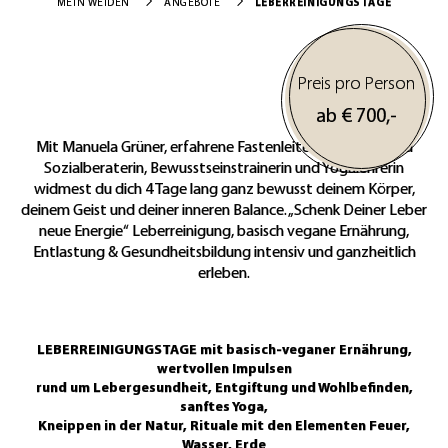
LEBERREINIGUNGSTAGE
MEIN WEIDEN
ANGEBOTE
Preis pro Person
ab €
700,-
Mit Manuela Grüner, erfahrene Fastenleiterin, Lebens- und
Sozialberaterin, Bewusstseinstrainerin und Yogalehrerin
widmest du dich 4 Tage lang ganz bewusst deinem Körper,
deinem Geist und deiner inneren Balance. „Schenk Deiner Leber
neue Energie“ Leberreinigung, basisch vegane Ernährung,
Entlastung & Gesundheitsbildung intensiv und ganzheitlich
erleben.
LEBERREINIGUNGSTAGE mit basisch-veganer Ernährung,
wertvollen Impulsen
rund um Lebergesundheit, Entgiftung und Wohlbefinden,
sanftes Yoga,
Kneippen in der Natur, Rituale mit den Elementen Feuer,
Wasser, Erde