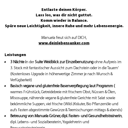
Entlaste deinen Körper.
Lass los, was dir nicht guttut.
Komm wieder in Balance.
Spüre neue Leichtigkeit, innere Ruhe und mehr Lebensenergie.
Manuela freut sich auf DICH,
www.deinlebensanker.com
Leistungen
3 Nächte i
n der
Suite Weidblick zur Einzelbenutzung
ohne Aufpreis im
3. Stock mit fantastischer Aussicht zum Dachstein oder in die Tauern'
(Kostenloses Upgrade in höherwertige Zimmer je nach Wunsch &
Verfügbarkeit)
Basisch vegane und glutenfreie Basenverpflegung laut Programm (
warmes Frühstück, Getreidebreie mit frischem Obst, Nüssen & Ölen,
Misosuppe, nährende vegane & glutenfreie Gerichte mit Salat sowie
bekömmliche Suppen, viel frische (Wild-)Kräuter, Bio Pflanzenöle und
aufs Fasten abgestimmte Gewürze & Teemischungen mittags & abends)
Betreuung von Manuela Grüner, dipl. Fasten- und Gesundheitstrainerin
,
dipl. Lebens- und Sozialberaterin, Yogalehrerin und
Bewusstseinstrainerin