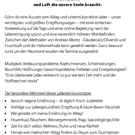
und Luft die unsere Seele braucht.
Gönn dir eine Auszeit vom Alltag und unterstütze deine Leber – unser
wichtigstes und größtes Entgiftungsorgan – mit einer einfachen
Vorbereitung auf die Tage und einer online Begleitung nach der
Leberreinigung spürst und eine wesentlich höheres Wohlbefinden.
Zwischen den Methoden von Andreas Moritz - Glaubersalz/Olivenöl und
Fruchtsaft und der Hafermethode kann gewählt werden. Ganz bewusst
rund um den Neumond wurden die Termine ausgewählt
Müdigkeit, Verdauungsprobleme, Kopfschmerzen, Schlafstörungen,
Bauchfett, Heißhunger, Gewichtsprobleme, Fettleber und Energielosigkeit?
"Eine überlastete Leber verbrennt so gut wie kein Fett mehr und der
Stoffwechsel stockt"
Der besondere Mehrwert dieser Leberreinigungstage:
basisch vegane Ernährung – 3x täglich frisch zubereitet
Vorträge zur Lebergesundheit, Entgiftung & Säure-Basen-Haushalt
Wie gestalte ich meine Ernährung im Alltag?
Feuerritual, Räuchern, Wassergymnastik, Yoga, Sparziergänge,Stille
Zeit für dich selbst, Wellness, Ruhe und neue Klarheit
Fernab vom hektischen Alltag findest du Raum zum Durchatmen