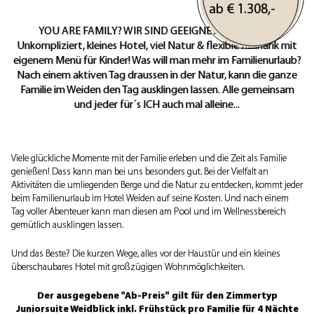
ab €
1.308,-
YOU ARE FAMILY? WIR SIND GEEIGNET VON 0-99 ;-)
Unkompliziert, kleines Hotel, viel Natur & flexible Kulinarik mit
eigenem Menü für Kinder! Was will man mehr im Familienurlaub?
Nach einem aktiven Tag draussen in der Natur, kann die ganze
Familie im Weiden den Tag ausklingen lassen. Alle gemeinsam
und jeder für´s ICH auch mal alleine...
Viele glückliche Momente mit der Familie erleben und die Zeit als Familie
genießen! Dass kann man bei uns besonders gut. Bei der Vielfalt an
Aktivitäten die umliegenden Berge und die Natur zu entdecken, kommt jeder
beim Familienurlaub im Hotel Weiden auf seine Kosten. Und nach einem
Tag voller Abenteuer kann man diesen am Pool und im Wellnessbereich
gemütlich ausklingen lassen.
Und das Beste? Die kurzen Wege, alles vor der Haustür und ein kleines
überschaubares Hotel mit
großzügigen Wohnmöglichkeiten
.
Der ausgegebene "Ab-Preis" gilt für den Zimmertyp
Juniorsuite Weidblick inkl. Frühstück pro Familie für 4 Nächte