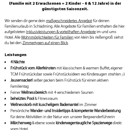
(Familie mit 2 Erwachsenen + 2 Kinder - 6 & 12 Jahre) in der
günstigsten Saisonzeit.
Wir senden dir gerne dein
maßgeschneidertes Angebot
für deinen
Familienurlaub in Schladming. Alle Angebote für Familien enthalten die hier
aufgelisteten
Inklusivleistungen & vorteilhaften Angebote
im und ums
Hotel. Alle
Wohnmöglichkeiten für Familien
von klein bis rießengroß siehst
du bei den
Zimmertypen auf einen Blick
.
Leistungen
4 Nächte
Frühstück vom Allerfeinsten
mit klassischem & warmen Buffet, eigener
TCM Frühstücksbar sowie Frühstücksideen wo Kinderaugen strahlen ;-)
Jausensackerl
selber packen beim Frühstück für einen aktiven
Familientag
Feiner
Wellnessbereich
mit 4 verschiedenen Saunen
beheiztes Pool
& Fitnessraum
Wellnesskorb mit kuscheligem Bademantel
im Zimmer
Persönliche
Wander- und Insidertipps & kompetente Wanderberatung
für deine Aktivitäten in der Natur von unserer Bergwanderführerin
Märchenweg
& ebene sowie
kinderwagentaugliche Spazierwege
direkt
vorm Hotel