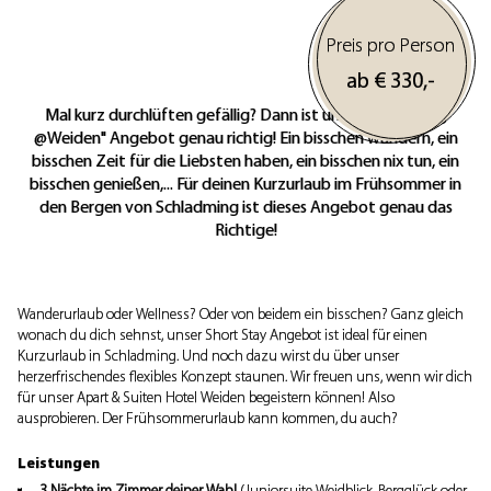
Preis pro Person
ab €
330,-
Mal kurz durchlüften gefällig? Dann ist unser "Easy going
@Weiden" Angebot genau richtig! Ein bisschen wandern, ein
bisschen Zeit für die Liebsten haben, ein bisschen nix tun, ein
bisschen genießen,... Für deinen Kurzurlaub im Frühsommer in
den Bergen von Schladming ist dieses Angebot genau das
Richtige!
Wanderurlaub oder Wellness? Oder von beidem ein bisschen? Ganz gleich
wonach du dich sehnst, unser Short Stay Angebot ist ideal für einen
Kurzurlaub in Schladming. Und noch dazu wirst du über unser
herzerfrischendes flexibles Konzept staunen. Wir freuen uns, wenn wir dich
für unser Apart & Suiten Hotel Weiden begeistern können! Also
ausprobieren. Der Frühsommerurlaub kann kommen, du auch?
Leistungen
3 Nächte im Zimmer deiner Wahl
(Juniorsuite Weidblick, Bergglück oder