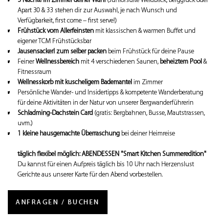
Apart 30 & 33 stehen dir zur Auswahl, je nach Wunsch und
Verfügbarkeit, first come – first serve!)
Frühstück vom Allerfeinsten
mit klassischen & warmen Buffet und
eigener TCM Frühstücksbar
Jausensackerl zum selber packen
beim Frühstück für deine Pause
Feiner
Wellnessbereich
mit 4 verschiedenen Saunen,
beheiztem Pool
&
Fitnessraum
Wellnesskorb mit kuscheligem Bademantel
im Zimmer
Persönliche Wander- und Insidertipps & kompetente Wanderberatung
für deine Aktivitäten in der Natur von unserer Bergwanderführerin
Schladming-Dachstein Card
(gratis: Bergbahnen, Busse, Mautstrassen,
uvm.)
1 kleine hausgemachte Überraschung
bei deiner Heimreise
täglich flexibel möglich: ABENDESSEN "Smart Kitchen Summeredition"
Du kannst für einen Aufpreis täglich bis 10 Uhr nach Herzenslust
Gerichte aus unserer Karte für den Abend vorbestellen.
ANFRAGEN / BUCHEN